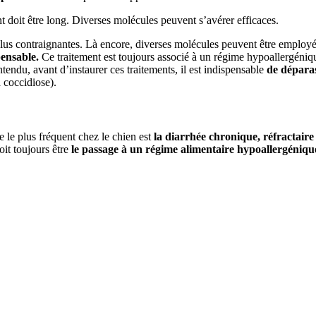
t doit être long. Diverses molécules peuvent s’avérer efficaces.
lus contraignantes. Là encore, diverses molécules peuvent être employ
pensable.
Ce traitement est toujours associé à un régime hypoallergénique
ntendu, avant d’instaurer ces traitements, il est indispensable
de déparas
a coccidiose).
 le plus fréquent chez le chien est
la diarrhée chronique, réfractaire
oit toujours être
le passage à un régime alimentaire hypoallergénique