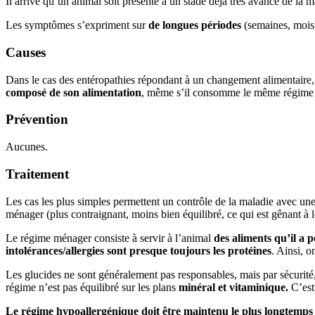
Il arrive qu’un animal soit présenté à un stade déjà très avancé de la
Les symptômes s’expriment sur
de longues périodes
(semaines, mois
Causes
Dans le cas des entéropathies répondant à un changement alimentaire
composé de son alimentation
, même s’il consomme le même régime 
Prévention
Aucunes.
Traitement
Les cas les plus simples permettent un contrôle de la maladie avec un
ménager (plus contraignant, moins bien équilibré, ce qui est gênant à 
Le régime ménager consiste à servir à l’animal
des aliments qu’il a
intolérances/allergies sont presque toujours les protéines
. Ainsi,
Les glucides ne sont généralement pas responsables, mais par sécurité
régime n’est pas équilibré sur les plans
minéral et vitaminique.
C’est
Le régime hypoallergénique doit être maintenu le plus longtemps