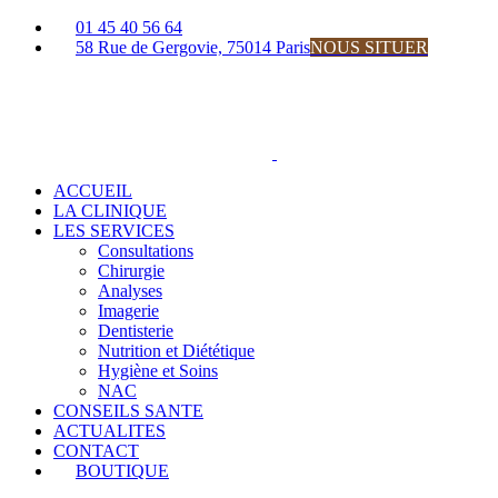
Passer
01 45 40 56 64
au
58 Rue de Gergovie, 75014 Paris
NOUS SITUER
contenu
Facebook
Instagram
ACCUEIL
LA CLINIQUE
LES SERVICES
Consultations
Chirurgie
Analyses
Imagerie
Dentisterie
Nutrition et Diététique
Hygiène et Soins
NAC
CONSEILS SANTE
ACTUALITES
CONTACT
BOUTIQUE