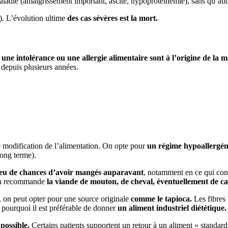
 maladie (amaigrissement important, ascite, hypoprotéinémie), sans qu’au
). L’évolution ultime
des cas sévères est la mort.
,
une intolérance ou une allergie alimentaire sont à l’origine de la m
depuis plusieurs années.
e modification de l’alimentation. On opte pour
un régime hypoallergé
long terme).
 peu de chances d’avoir mangés auparavant
, notamment en ce qui con
 on recommande
la viande de mouton, de cheval, éventuellement de c
, on peut opter pour une source originale
comme le tapioca.
Les fibres
 pourquoi il est préférable de donner
un aliment industriel diététique.
 possible.
Certains patients supportent un retour à un aliment « standar