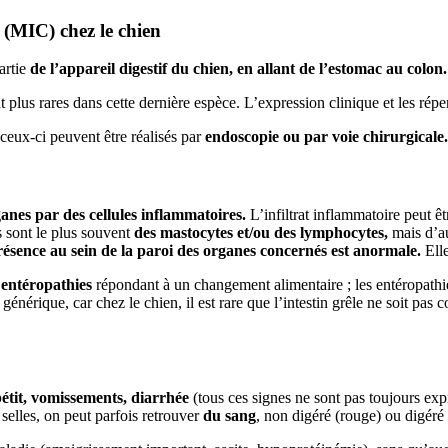
 (MIC) chez le chien
artie
de l’appareil digestif du chien, en allant de l’estomac au colon.
t plus rares dans cette dernière espèce. L’expression clinique et les réper
 ceux-ci peuvent être réalisés par
endoscopie ou par voie chirurgicale.
ganes par des cellules inflammatoires.
L’infiltrat inflammatoire peut êt
s sont le plus souvent
des mastocytes et/ou des lymphocytes,
mais d’au
présence au sein de la paroi des organes concernés est anormale.
Ell
 entéropathies
répondant à un changement alimentaire ; les entéropathie
érique, car chez le chien, il est rare que l’intestin grêle ne soit pas c
étit, vomissements, diarrhée
(tous ces signes ne sont pas toujours ex
selles, on peut parfois retrouver
du sang
, non digéré (rouge) ou digéré 