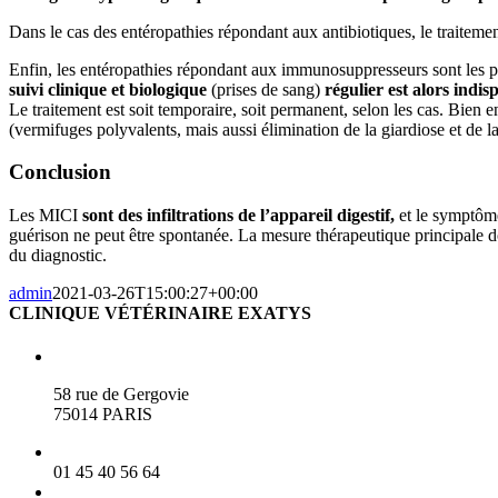
Dans le cas des entéropathies répondant aux antibiotiques, le traitemen
Enfin, les entéropathies répondant aux immunosuppresseurs sont les p
suivi clinique et biologique
(prises de sang)
régulier est alors indis
Le traitement est soit temporaire, soit permanent, selon les cas. Bien e
(vermifuges polyvalents, mais aussi élimination de la giardiose et de l
Conclusion
Les MICI
sont des infiltrations de l’appareil digestif,
et le symptôme
guérison ne peut être spontanée. La mesure thérapeutique principale d
du diagnostic.
admin
2021-03-26T15:00:27+00:00
CLINIQUE VÉTÉRINAIRE EXATYS
58 rue de Gergovie
75014 PARIS
01 45 40 56 64