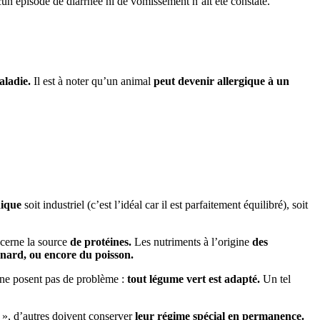
cun épisode de diarrhée ni de vomissement n’ait été constaté.
aladie.
Il est à noter qu’un animal
peut devenir allergique à un
nique
soit industriel (c’est l’idéal car il est parfaitement équilibré), soit
cerne la source
de protéines.
Les nutriments à l’origine
des
anard, ou encore du poisson.
 ne posent pas de problème :
tout légume vert est adapté.
Un tel
d », d’autres doivent conserver
leur régime spécial en permanence.