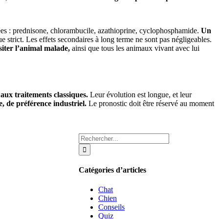
ées : prednisone, chlorambucile, azathioprine, cyclophosphamide.
Un
 strict. Les effets secondaires à long terme ne sont pas négligeables.
iter l’animal malade,
ainsi que tous les animaux vivant avec lui
 aux traitements classiques.
Leur évolution est longue, et leur
, de préférence industriel.
Le pronostic doit être réservé au moment
Rechercher:
Catégories d’articles
Chat
Chien
Conseils
Quiz